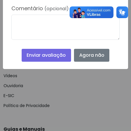
RONDOLANDIA- 78338000
Comentário
(opcional)
Telefone:
(66) 40622-778
Email:
gabinete@rondolandia.mt.gov.br
Enviar avaliação
Agora não
Navegação
Notícias
Vídeos
Ouvidoria
E-SIC
Política de Privacidade
Guias e Manuais