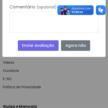
RONDOLANDIA- 78338000
Comentário
(opcional)
Telefone:
(66) 40622-778
Email:
gabinete@rondolandia.mt.gov.br
Enviar avaliação
Agora não
Navegação
Notícias
Vídeos
Ouvidoria
E-SIC
Política de Privacidade
Guias e Manuais