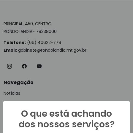
PRINCIPAL, 450, CENTRO
RONDOLANDIA- 78338000
Telefone:
(66) 40622-778
Email:
gabinete@rondolandia.mt.gov.br
Navegação
Notícias
Vídeos
O que está achando
Ouvidoria
dos nossos serviços?
E-SIC