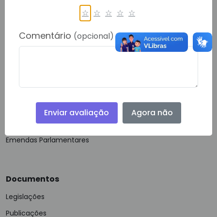
Política de Privacidade
☆
☆
☆
☆
☆
Comentário
(opcional)
Guias e Manuais
Glossário
VLibras
Acessibilidade
Mapa do Site
Enviar avaliação
Agora não
FAQ
Emendas Parlamentares
Documentos
Legislações
Publicações