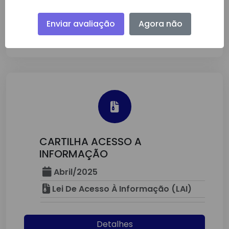
Enviar avaliação
Agora não
Detalhes
CARTILHA ACESSO A
INFORMAÇÃO
Abril/2025
Lei De Acesso À Informação (LAI)
Detalhes