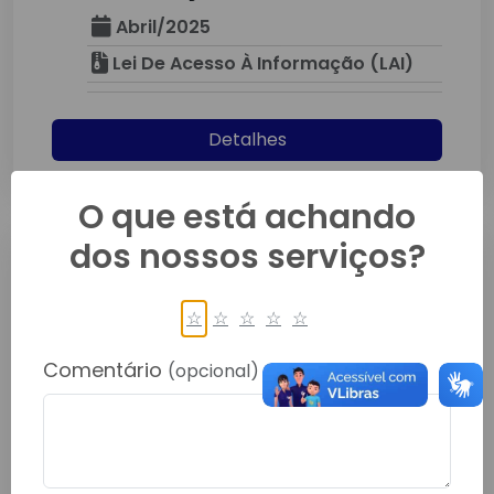
Abril/2025
Lei De Acesso À Informação (LAI)
Detalhes
O que está achando
dos nossos serviços?
☆
☆
☆
☆
☆
Comentário
(opcional)
CARTILHA TRANSPARÊNCIA
ATRICON
Abril/2025
Lei De Acesso À Informação (LAI)