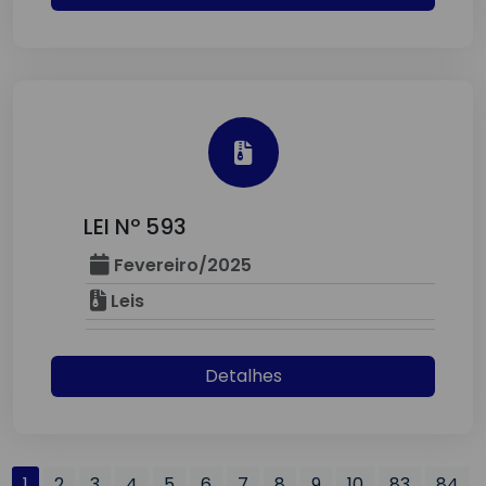
LEI Nº 593
Fevereiro/2025
Leis
Detalhes
1
2
3
4
5
6
7
8
9
10
83
84