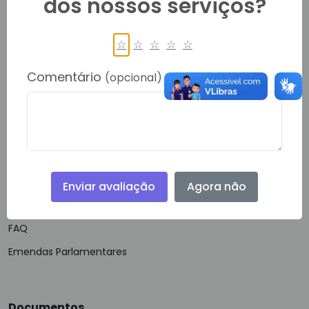
dos nossos serviços?
Ouvidoria
E-SIC
☆
☆
☆
☆
☆
Política de Privacidade
Comentário
(opcional)
Guias e Manuais
Glossário
VLibras
Acessibilidade
Enviar avaliação
Agora não
Mapa do Site
FAQ
Emendas Parlamentares
Documentos