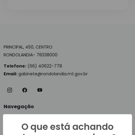
PRINCIPAL, 450, CENTRO
RONDOLANDIA- 78338000
Telefone:
(66) 40622-778
Email:
gabinete@rondolandia.mt.gov.br
Navegação
Notícias
O que está achando
Vídeos