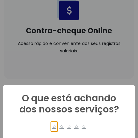
Contra-cheque Online
Acesso rápido e conveniente aos seus registros
salariais.
O que está achando
dos nossos serviços?
☆
☆
☆
☆
☆